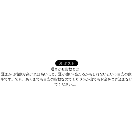
運まかせ指数とは...
運まかせ指数が高ければ高いほど、運が強い=当たるかもしれないという目安の数
字です。でも、あくまでも目安の指数なので１００％が出てもお金をつぎ込まない
でください...。