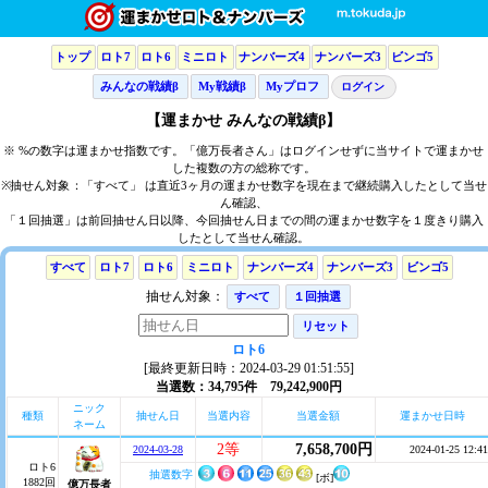
トップ
ロト7
ロト6
ミニロト
ナンバーズ4
ナンバーズ3
ビンゴ5
みんなの戦績β
My戦績β
Myプロフ
ログイン
【運まかせ みんなの戦績β】
※ %の数字は運まかせ指数です。「億万長者さん」はログインせずに当サイトで運まかせ
した複数の方の総称です。
※抽せん対象：「すべて」 は直近3ヶ月の運まかせ数字を現在まで継続購入したとして当せ
ん確認、
「１回抽選」は前回抽せん日以降、今回抽せん日までの間の運まかせ数字を１度きり購入
したとして当せん確認。
すべて
ロト7
ロト6
ミニロト
ナンバーズ4
ナンバーズ3
ビンゴ5
抽せん対象：
すべて
１回抽選
リセット
ロト6
[最終更新日時：2024-03-29 01:51:55]
当選数：34,795件 79,242,900円
ニック
種類
抽せん日
当選内容
当選金額
運まかせ日時
ネーム
2等
7,658,700円
2024-03-28
2024-01-25 12:41
ロト6
抽選数字
[ボ]
1882回
億万長者