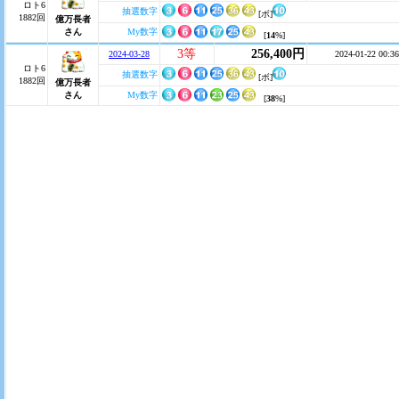
ロト6
抽選数字
[ボ]
1882回
億万長者
さん
My数字
[
14
%]
3等
256,400円
2024-03-28
2024-01-22 00:36
ロト6
抽選数字
[ボ]
1882回
億万長者
さん
My数字
[
38
%]