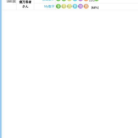
[ボ]
1881回
億万長者
さん
My数字
[
64
%]