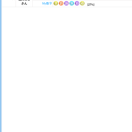
さん
My数字
[
27
%]