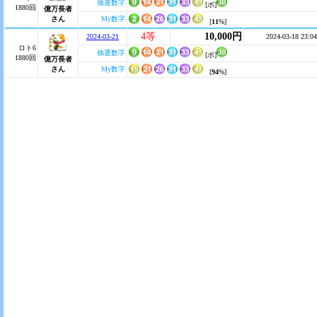
抽選数字
[ボ]
1880回
億万長者
さん
My数字
[
11
%]
4等
10,000円
2024-03-21
2024-03-18 23:04
ロト6
抽選数字
[ボ]
1880回
億万長者
さん
My数字
[
94
%]