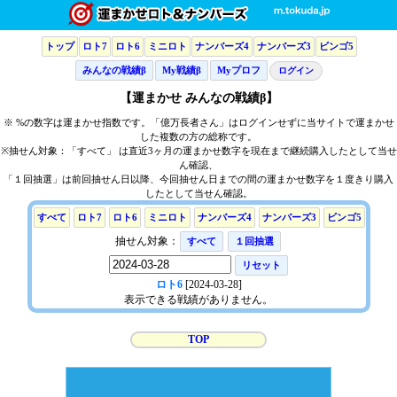
トップ
ロト7
ロト6
ミニロト
ナンバーズ4
ナンバーズ3
ビンゴ5
みんなの戦績β
My戦績β
Myプロフ
ログイン
【運まかせ みんなの戦績β】
※ %の数字は運まかせ指数です。「億万長者さん」はログインせずに当サイトで運まかせ
した複数の方の総称です。
※抽せん対象：「すべて」 は直近3ヶ月の運まかせ数字を現在まで継続購入したとして当せ
ん確認、
「１回抽選」は前回抽せん日以降、今回抽せん日までの間の運まかせ数字を１度きり購入
したとして当せん確認。
すべて
ロト7
ロト6
ミニロト
ナンバーズ4
ナンバーズ3
ビンゴ5
抽せん対象：
すべて
１回抽選
リセット
ロト6
[2024-03-28]
表示できる戦績がありません。
TOP