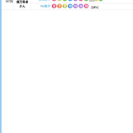
[ボ]
567回
億万長者
さん
My数字
[
24
%]