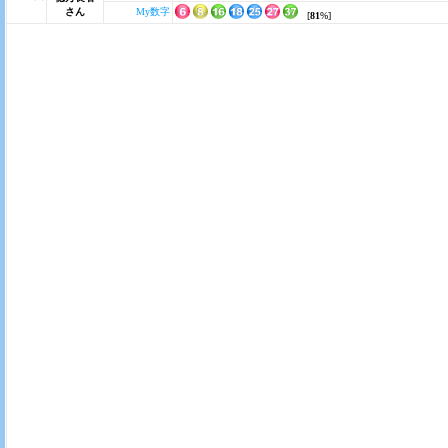
さん
My数字
[
81
%]