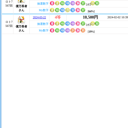
ロト7
抽選数字
[ボ]
567回
億万長者
さん
My数字
[
64
%]
4等
10,500円
2024-03-22
2024-02-02 10:39
ロト7
抽選数字
[ボ]
567回
億万長者
さん
My数字
[
19
%]