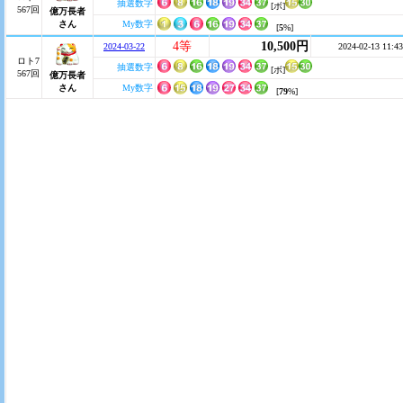
抽選数字
[ボ]
567回
億万長者
さん
My数字
[
5
%]
4等
10,500円
2024-03-22
2024-02-13 11:43
ロト7
抽選数字
[ボ]
567回
億万長者
さん
My数字
[
79
%]