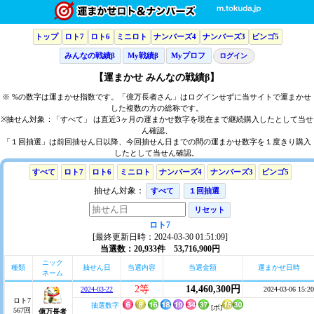
トップ
ロト7
ロト6
ミニロト
ナンバーズ4
ナンバーズ3
ビンゴ5
みんなの戦績β
My戦績β
Myプロフ
ログイン
【運まかせ みんなの戦績β】
※ %の数字は運まかせ指数です。「億万長者さん」はログインせずに当サイトで運まかせ
した複数の方の総称です。
※抽せん対象：「すべて」 は直近3ヶ月の運まかせ数字を現在まで継続購入したとして当せ
ん確認、
「１回抽選」は前回抽せん日以降、今回抽せん日までの間の運まかせ数字を１度きり購入
したとして当せん確認。
すべて
ロト7
ロト6
ミニロト
ナンバーズ4
ナンバーズ3
ビンゴ5
抽せん対象：
すべて
１回抽選
リセット
ロト7
[最終更新日時：2024-03-30 01:51:09]
当選数：20,933件 53,716,900円
ニック
種類
抽せん日
当選内容
当選金額
運まかせ日時
ネーム
2等
14,460,300円
2024-03-22
2024-03-06 15:20
ロト7
抽選数字
[ボ]
567回
億万長者