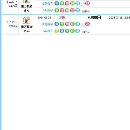
ミニロト
抽選数字
[ボ]
1276回
億万長者
さん
My数字
[
89
%]
3等
9,900円
2024-03-26
2024-03-18 19:58
ミニロト
抽選数字
[ボ]
1276回
億万長者
さん
My数字
[
35
%]