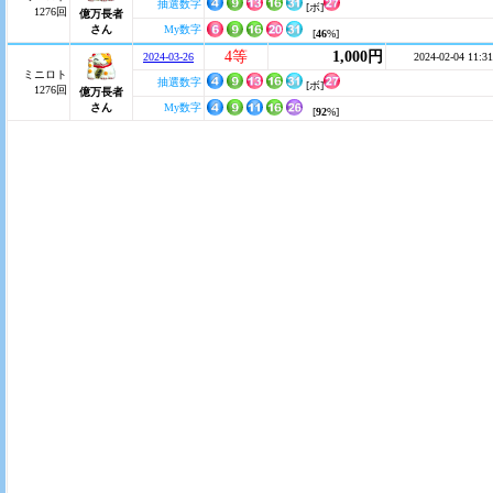
抽選数字
[ボ]
1276回
億万長者
さん
My数字
[
46
%]
4等
1,000円
2024-03-26
2024-02-04 11:31
ミニロト
抽選数字
[ボ]
1276回
億万長者
さん
My数字
[
92
%]