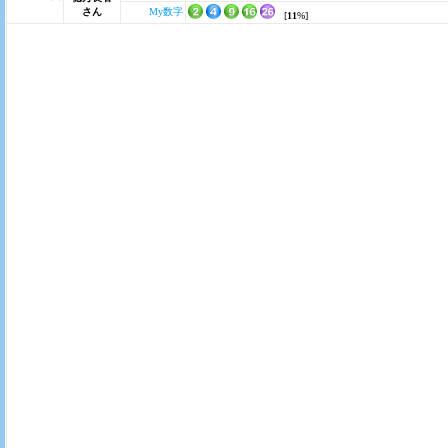
さん
My数字
[
11
%]