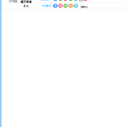
[ボ]
1276回
億万長者
さん
My数字
[
90
%]