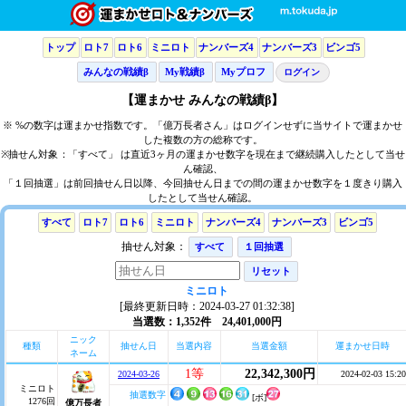
トップ
ロト7
ロト6
ミニロト
ナンバーズ4
ナンバーズ3
ビンゴ5
みんなの戦績β
My戦績β
Myプロフ
ログイン
【運まかせ みんなの戦績β】
※ %の数字は運まかせ指数です。「億万長者さん」はログインせずに当サイトで運まかせ
した複数の方の総称です。
※抽せん対象：「すべて」 は直近3ヶ月の運まかせ数字を現在まで継続購入したとして当せ
ん確認、
「１回抽選」は前回抽せん日以降、今回抽せん日までの間の運まかせ数字を１度きり購入
したとして当せん確認。
すべて
ロト7
ロト6
ミニロト
ナンバーズ4
ナンバーズ3
ビンゴ5
抽せん対象：
すべて
１回抽選
リセット
ミニロト
[最終更新日時：2024-03-27 01:32:38]
当選数：1,352件 24,401,000円
ニック
種類
抽せん日
当選内容
当選金額
運まかせ日時
ネーム
1等
22,342,300円
2024-03-26
2024-02-03 15:20
ミニロト
抽選数字
[ボ]
1276回
億万長者