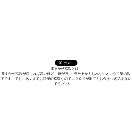
運まかせ指数とは...
運まかせ指数が高ければ高いほど、運が強い=当たるかもしれないという目安の数
字です。でも、あくまでも目安の指数なので１００％が出てもお金をつぎ込まない
でください...。