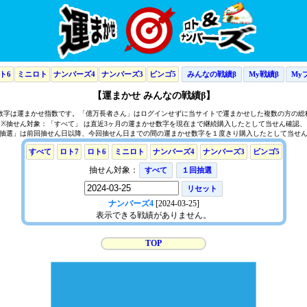
ト6
ミニロト
ナンバーズ4
ナンバーズ3
ビンゴ5
みんなの戦績β
My戦績β
My
【運まかせ みんなの戦績β】
の数字は運まかせ指数です。「億万長者さん」はログインせずに当サイトで運まかせした複数の方の総
※抽せん対象：「すべて」 は直近3ヶ月の運まかせ数字を現在まで継続購入したとして当せん確認、
抽選」は前回抽せん日以降、今回抽せん日までの間の運まかせ数字を１度きり購入したとして当せ
すべて
ロト7
ロト6
ミニロト
ナンバーズ4
ナンバーズ3
ビンゴ5
抽せん対象：
すべて
１回抽選
リセット
ナンバーズ4
[2024-03-25]
表示できる戦績がありません。
TOP