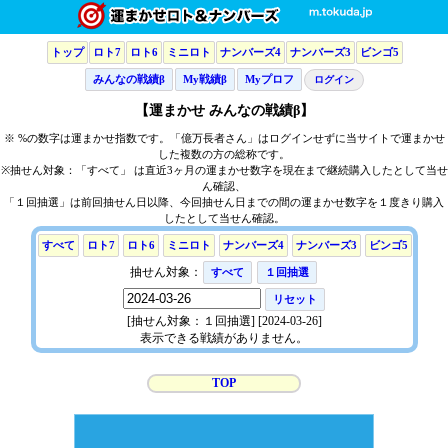
トップ
ロト7
ロト6
ミニロト
ナンバーズ4
ナンバーズ3
ビンゴ5
みんなの戦績β
My戦績β
Myプロフ
ログイン
【運まかせ みんなの戦績β】
※ %の数字は運まかせ指数です。「億万長者さん」はログインせずに当サイトで運まかせ
した複数の方の総称です。
※抽せん対象：「すべて」 は直近3ヶ月の運まかせ数字を現在まで継続購入したとして当せ
ん確認、
「１回抽選」は前回抽せん日以降、今回抽せん日までの間の運まかせ数字を１度きり購入
したとして当せん確認。
すべて
ロト7
ロト6
ミニロト
ナンバーズ4
ナンバーズ3
ビンゴ5
抽せん対象：
すべて
１回抽選
リセット
[抽せん対象：１回抽選] [2024-03-26]
表示できる戦績がありません。
TOP