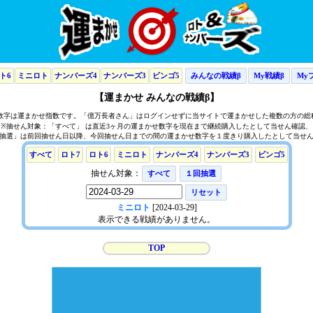
ト6
ミニロト
ナンバーズ4
ナンバーズ3
ビンゴ5
みんなの戦績β
My戦績β
My
【運まかせ みんなの戦績β】
の数字は運まかせ指数です。「億万長者さん」はログインせずに当サイトで運まかせした複数の方の総
※抽せん対象：「すべて」 は直近3ヶ月の運まかせ数字を現在まで継続購入したとして当せん確認、
抽選」は前回抽せん日以降、今回抽せん日までの間の運まかせ数字を１度きり購入したとして当せ
すべて
ロト7
ロト6
ミニロト
ナンバーズ4
ナンバーズ3
ビンゴ5
抽せん対象：
すべて
１回抽選
リセット
ミニロト
[2024-03-29]
表示できる戦績がありません。
TOP