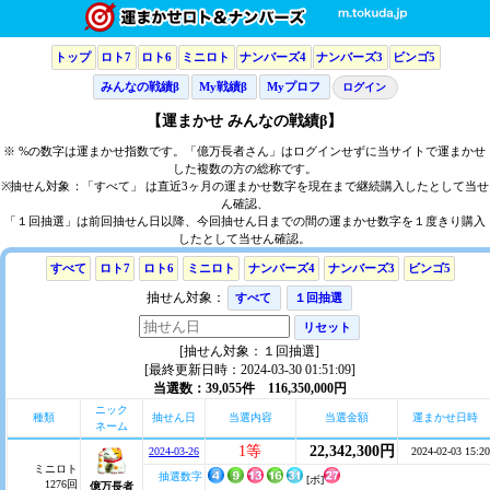
トップ
ロト7
ロト6
ミニロト
ナンバーズ4
ナンバーズ3
ビンゴ5
みんなの戦績β
My戦績β
Myプロフ
ログイン
【運まかせ みんなの戦績β】
※ %の数字は運まかせ指数です。「億万長者さん」はログインせずに当サイトで運まかせ
した複数の方の総称です。
※抽せん対象：「すべて」 は直近3ヶ月の運まかせ数字を現在まで継続購入したとして当せ
ん確認、
「１回抽選」は前回抽せん日以降、今回抽せん日までの間の運まかせ数字を１度きり購入
したとして当せん確認。
すべて
ロト7
ロト6
ミニロト
ナンバーズ4
ナンバーズ3
ビンゴ5
抽せん対象：
すべて
１回抽選
リセット
[抽せん対象：１回抽選]
[最終更新日時：2024-03-30 01:51:09]
当選数：39,055件 116,350,000円
ニック
種類
抽せん日
当選内容
当選金額
運まかせ日時
ネーム
1等
22,342,300円
2024-03-26
2024-02-03 15:20
ミニロト
抽選数字
[ボ]
1276回
億万長者